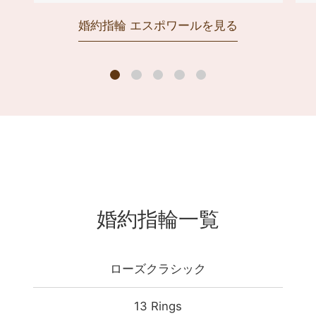
婚約指輪 エスポワールを見る
ローズクラシックの婚約指輪と結婚指輪は、
様々なバリエーションで重ね付けができま
す。
手元をより華やかに演出する、自分らし
い組み合わせを見つけてください。
婚約指輪一覧
ローズクラシック
13 Rings