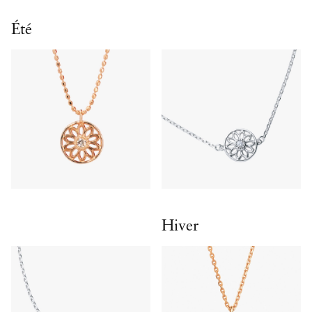
Été
Hiver