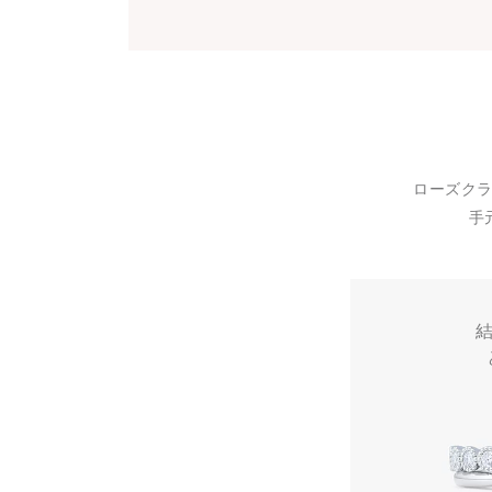
ローズク
手
結