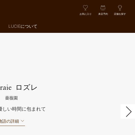
お気に入り
来店予約
店舗を探す
LUCIEについて
ロズレ
raie
薔薇園
次
優しい時間に包まれて
物語の詳細