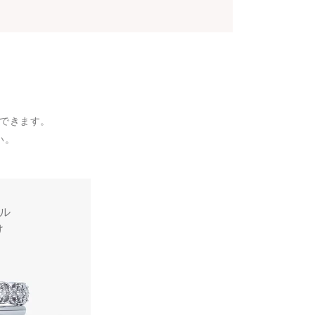
できます。
い。
タル
け