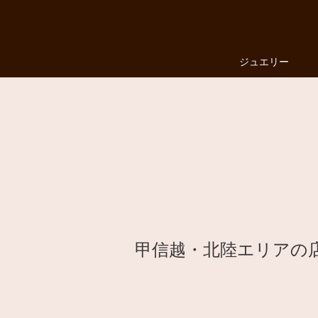
ジュエリー
ファッションジュエリー
婚約指輪・結婚指輪
ジュエリー
LUCIEについて
店舗を探す
来店予約
お気に入り
甲信越・北陸エリアの