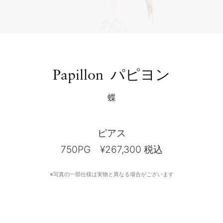
特別なダイアモンド
上質なアフターサービス
タイムレス ストーリー
ブリーズ ドゥ メール
パピヨン
Papillon
蝶
ピアス
750PG ¥267,300 税込
※写真の一部仕様は実物と異なる場合がございます